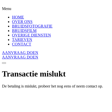
Menu
HOME
OVER ONS
BRUIDSFOTOGRAFIE
BRUIDSFILM
OVERIGE DIENSTEN
TARIEVEN
CONTACT
AANVRAAG DOEN
AANVRAAG DOEN
Transactie mislukt
De betaling is mislukt, probeer het nog eens of neem contact op.
Wanderbros © 2024. All rights reserved. Part of Rice & Soya.
KVK: 85034762.